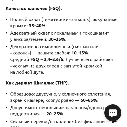
Качество шапочек (FSQ).
Полный охват (темя+виски+затылок), аккуратные
кромки:
35–40%
.
Адекватный охват с локальными «окошками»
у висков/темени:
30–35%
.
Декоративно-символичный (смятый или
«корона») — защита слабая:
10–15%
.
Средний
FSQ ~ 3.4–3.6/5
. Лучше всего работают
«чехлы» из двух слоёв с загнутой кромкой
на лобной дуге.
Как держат Шилялис (THP).
Образцово: двуручно, у солнечного сплетения,
экран к камере, корпус ровно —
60–65%
.
Допустимо: с небольшим наклоном/одной рукой
поддерживая —
20–25%
.
Сильный перекос/на коленях без фиксации —
8–