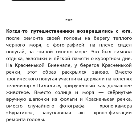
***
Когда-то путешественники возвращались с юга
,
после ремонта своей головы на берегу теплого
черного моря, с фотографией: на плече сидел
попугай, за спиной синело море. Это был символ
отдыха, экзотики и лёгкой памяти о курортном дне.
На Красненькой Биеннале, у берегов Красненькой
речки, этот образ раскрылся заново. Вместо
тропического попугая участники держали на коленях
телевизор «Шилялис», приручённый как домашнее
животное. Вместо солнца и моря — свёрнутые
вручную шапочки из фольги и Красненькая речка,
вместо случайного фотографа — хроно-камера
«Буратино», запускавшая акт хроно-фиксации
ремонта головы.