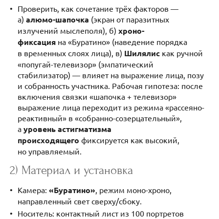
Проверить, как сочетание трёх факторов —
а)
алюмо-шапочка
(экран от паразитных
излучений мыслеполя), б)
хроно-
фиксация
на «Буратино» (наведение порядка
в временных слоях лица), в)
Шилялис
как ручной
«попугай-телевизор» (эмпатический
стабилизатор) — влияет на выражение лица, позу
и собранность участника. Рабочая гипотеза: после
включения связки «шапочка + телевизор»
выражение лица переходит из режима «рассеяно-
реактивный» в «собранно-созерцательный»,
а
уровень астигматизма
происходящего
фиксируется как высокий,
но управляемый.
2) Материал и установка
Камера:
«Буратино»
, режим моно-хроно,
направленный свет сверху/сбоку.
Носитель: контактный лист из 100 портретов