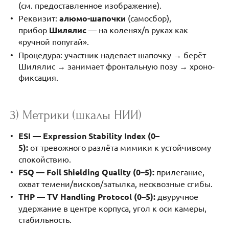
(см. предоставленное изображение).
Реквизит:
алюмо-шапочки
(самосбор),
прибор
Шилялис
— на коленях/в руках как
«ручной попугай».
Процедура: участник надевает шапочку → берёт
Шилялис → занимает фронтальную позу → хроно-
фиксация.
3) Метрики (шкалы НИИ)
ESI — Expression Stability Index (0–
5):
от тревожного разлёта мимики к устойчивому
спокойствию.
FSQ — Foil Shielding Quality (0–5):
прилегание,
охват темени/висков/затылка, несквозные сгибы.
THP — TV Handling Protocol (0–5):
двуручное
удержание в центре корпуса, угол к оси камеры,
стабильность.