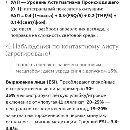
УАП — Уровень Астигматизма Происходящего
(0–1):
интегральный показатель ситуации:
УАП = 0.4·(1–σвзгл) + 0.3·(FSQ/5) + 0.2·(THP/5) +
0.1·k(свет/фон)
,
где σвзгл — разброс направления взгляда, k —
поправка на сложность световой среды.
4) Наблюдения по контактному листу
(агрегировано)
Точность оценок ограничена листовым
масштабом; даём усреднения с допуском ±5%.
Выражение лица (ESI).
Преобладают спокойные
и сосредоточенные лица; примерно
30–
35%
демонстрируют лёгкую улыбку/игровое
включение от «попугая-Шилялиса»,
20–25%
—
нейтрально-сосредоточенный взгляд,
15–20%
—
заметная настороженность в первых минутах,
остальное — мягкая медитация. Средний
ESI ~ 3.6–
3.8/5
.