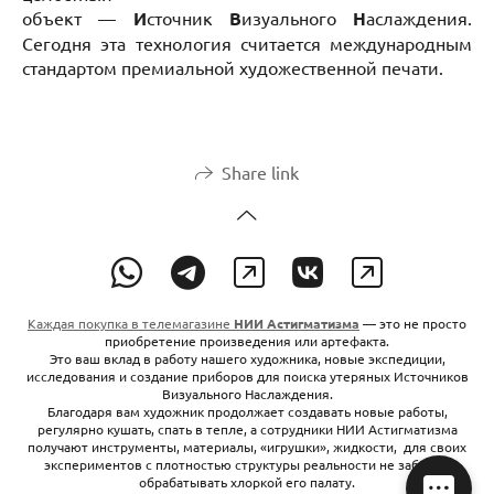
объект —
И
сточник
В
изуального
Н
аслаждения.
Сегодня эта технология считается международным
стандартом премиальной художественной печати.
Share link
Каждая покупка в телемагазине
НИИ Астигматизма
— это не просто
приобретение произведения или артефакта.
Это ваш вклад в работу нашего художника, новые экспедиции,
исследования и создание приборов для поиска утеряных Источников
Визуального Наслаждения.
Благодаря вам художник продолжает создавать новые работы,
регулярно кушать, спать в тепле, а сотрудники НИИ Астигматизма
получают инструменты, материалы, «игрушки», жидкости, для своих
экспериментов с плотностью структуры реальности не забывая
обрабатывать хлоркой его палату.