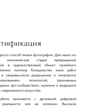
стификация
росто способ печати фотографии. Для меня это
ая алхимическая стадия превращения
ния в художественный объект музейного
Именно поэтому большинство моих работ
 в сверхвысоком разрешении и печатаются
ьзованием технологий, признанных
дным арт-сообществом, музеями и ведущими
 современного искусства.
абота начинается с детальной цифровой
 реальности или ее иллюзии. Высокое