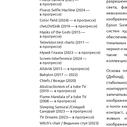
разрешени
в прогрессе)
света, фа
Fluxus Selfie Machine (2024 —
невозможн
в прогрессе)
изображен
Color field (2024) — в прогрессе)
Epson Sur
cheLOVEinik (2019 — в прогрессе)
систем ху
Masks of the Gods (2015 —
в прогрессе)
обеспечив
Television test charts (2011 —
тональных
в прогрессе)
чернил и 
Музей Глазок (2023 — в прогрессе)
такие т
Screen Interference (2024 —
коллекцио
в прогрессе)
AltAriA (2013 — в прогрессе)
Основа пл
Babylon (2017 — 2022)
(Дибонд
Chiefs / Вожди (2020)
стабильно
Abstractionism of a tube TV
монтирует
(2010 — в прогрессе)
запечатыв
Flame Mandala of a tube TV
изображен
(2008 — в прогрессе)
и почти к
Sleeping Samurai /Спящий
Самурай (2023 — в прогрессе)
контраст,
TV Dreams (2023— в прогрессе)
живым и 
Witch's chair / Ведьмин стул (2023)
изображен