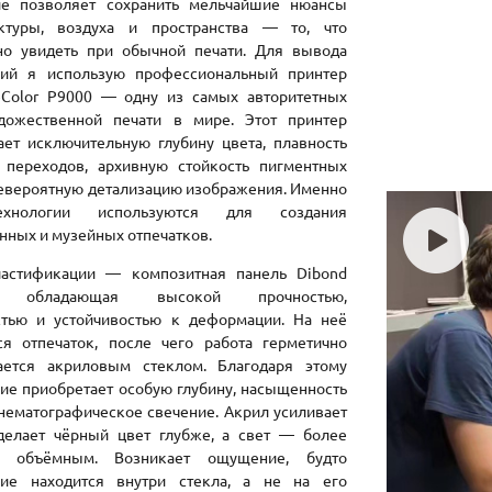
е позволяет сохранить мельчайшие нюансы
ктуры, воздуха и пространства — то, что
о увидеть при обычной печати. Для вывода
ий я использую профессиональный принтер
eColor P9000 — одну из самых авторитетных
дожественной печати в мире. Этот принтер
ает исключительную глубину цвета, плавность
 переходов, архивную стойкость пигментных
невероятную детализацию изображения. Именно
ехнологии используются для создания
нных и музейных отпечатков.
астификации — композитная панель Dibond
), обладающая высокой прочностью,
стью и устойчивостью к деформации. На неё
ся отпечаток, после чего работа герметично
ается акриловым стеклом. Благодаря этому
ие приобретает особую глубину, насыщенность
инематографическое свечение. Акрил усиливает
 делает чёрный цвет глубже, а свет — более
объёмным. Возникает ощущение, будто
ие находится внутри стекла, а не на его