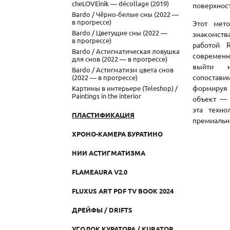
cheLOVEinik — décollage (2019)
поверхност
Bardo / Чёрно-белые сны (2022 —
в прогрессе)
Этот мет
Bardo / Цветущие сны (2022 —
знакомства
в прогрессе)
работой R
Bardo / Астигматическая ловушка
современн
для снов (2022 — в прогрессе)
выйти н
Bardo / Астигматизм цвета снов
сопостави
(2022 — в прогрессе)
фор
Картины в интерьере (Teleshop) /
Paintings in the interior
объект 
эта техно
ПЛАСТИФИКАЦИЯ
премиальн
ХРОНО-КАМЕРА БУРАТИНО
НИИ АСТИГМАТИЗМА
FLAMEAURA V2.0
FLUXUS ART PDF TV BOOK 2024
ДРЕЙФЫ / DRIFTS
УГОЛОК КУРАТОРА / KURATOR