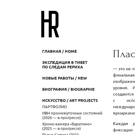
Пла
ГЛАВНАЯ / HOME
ЭКСПЕДИЦИЯ В ТИБЕТ
ПО СЛЕДАМ РЕРИХА
— это не п
финальн
НОВЫЕ РАБОТЫ / NEW
изображе
уровня. 
БИОГРАФИЯ / BIOGRAPHIE
создаются
с испол
ИСКУССТВО / ART PROJECTS
междунаро
ПАРТФОЛИО
ярмарками
ИВН промежуточных состояний
(2026 — в прогрессе)
Каждая р
Хроно-камера «Буратино»
(2025 — в прогрессе)
фиксации
Fluxus Camera (2023 —