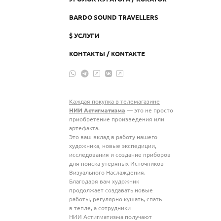
BARDO SOUND TRAVELLERS
$ УСЛУГИ
КОНТАКТЫ / KONTAKTE
Каждая покупка в телемагазине
НИИ Астигматизма
— это не просто
приобретение произведения или
артефакта.
Это ваш вклад в работу нашего
художника, новые экспедиции,
исследования и создание приборов
для поиска утеряных Источников
Визуального Наслаждения.
Благодаря вам художник
продолжает создавать новые
работы, регулярно кушать, спать
в тепле, а сотрудники
НИИ Астигматизма получают