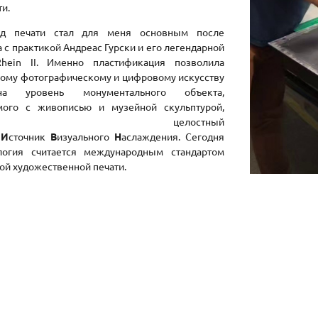
и.
од печати стал для меня основным после
 с практикой Андреас Гурски и его легендарной
hein II. Именно пластификация позволила
ому фотографическому и цифровому искусству
а уровень монументального объекта,
мого с живописью и музейной скульптурой,
мируя целостный
—
И
сточник
В
изуального
Н
аслаждения. Сегодня
логия считается международным стандартом
ой художественной печати.