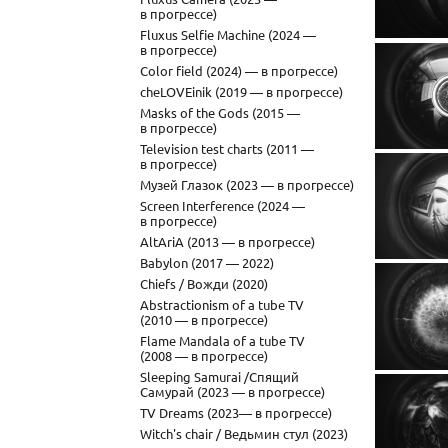
в прогрессе)
Fluxus Selfie Machine (2024 —
в прогрессе)
Color field (2024) — в прогрессе)
cheLOVEinik (2019 — в прогрессе)
Masks of the Gods (2015 —
в прогрессе)
Television test charts (2011 —
в прогрессе)
Музей Глазок (2023 — в прогрессе)
Screen Interference (2024 —
в прогрессе)
AltAriA (2013 — в прогрессе)
Babylon (2017 — 2022)
Chiefs / Вожди (2020)
Abstractionism of a tube TV
(2010 — в прогрессе)
Flame Mandala of a tube TV
(2008 — в прогрессе)
Sleeping Samurai /Спящий
Самурай (2023 — в прогрессе)
TV Dreams (2023— в прогрессе)
Witch's chair / Ведьмин стул (2023)