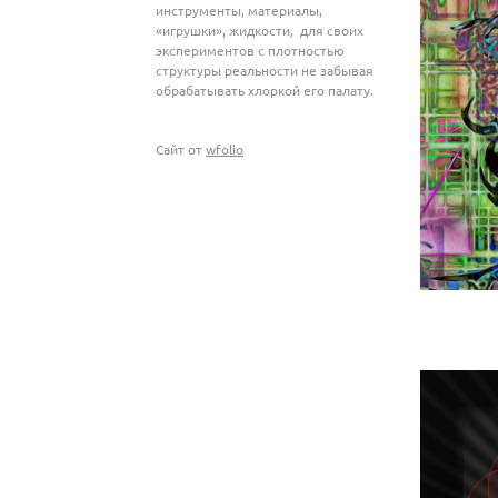
инструменты, материалы,
«игрушки», жидкости, для своих
экспериментов с плотностью
структуры реальности не забывая
обрабатывать хлоркой его палату.
Сайт от
wfolio