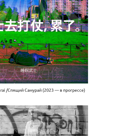
urai /Спящий Самурай (2023 — в прогрессе)