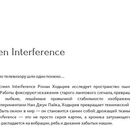
en Interference
 по телевизору шли одни помехи…
creen Interference Роман Ходырев исследует пространство ош
. Работы фиксируют искажения старого лампового сигнала, превра
, зыбкие, лишённые привычной стабильности изображени
спериментами Нам Джун Пайка, Ходырев превращает технический с
 быть окном в мир — он становится самим собой: дрожащей ткань
terference — это не просто серия картин, а хроника затухающег
 распадается на вибрации, рябь и дыхание забытых машин.