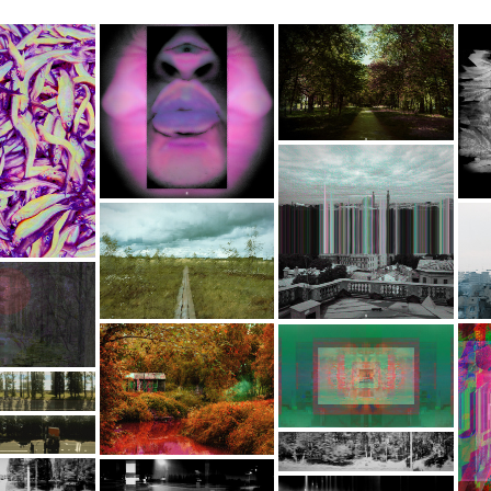
Картина Романа Ходырева -
Глубина, заманивает зрителя
в мир контрастов и иллюзий,
напоминающих тени и свет
сознания. Это не просто
На представленном
«
тенистая дорога в парке,
изображении искажённый
защищающая от летнего
человеческий облик теряет
пал
зноя, но метафорическая
свою анатомическую
на
аллегория внутреннего мира
целостность, превращаясь в
на
о телевизора
человека. Левый край
автономный организм света
чел
нет огурцами,
картины, символизирующий
и вибрации. Линии лица
 скоро, завтра
правую, рациональную
сдвигаются, отражаются и
о
ev.art/iz-moego-
половину мозга, поначалу
множатся, создавая эффект
-snova-pahnet-
кажется ясным и логичным.
мягкой деформации
esna-may-skoro-
Однако именно здесь живут
восприятия, характерной для
ис
avtra
иллюзии, что питают
фрагментов сна или ранних
гра
убеждения, скрытые в тени
стадий пробуждения.
п
деревьев, которые
Центральная ось работы
Ли
символизируют нервные
задаёт баланс между
де
цепи нашего разума.
симметрией и аномалией,
между узнаваемостью и
си
отчуждением.
как
https://hodirev.art/screen-
interference-7
н
зах