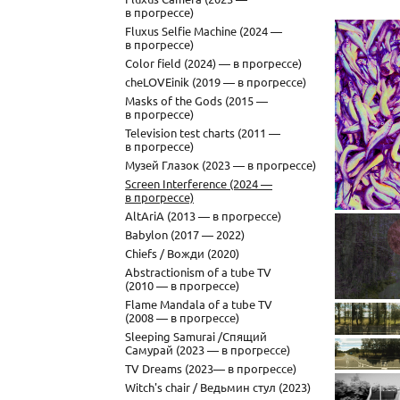
в прогрессе)
Fluxus Selfie Machine (2024 —
в прогрессе)
Color field (2024) — в прогрессе)
cheLOVEinik (2019 — в прогрессе)
Masks of the Gods (2015 —
в прогрессе)
Television test charts (2011 —
в прогрессе)
Музей Глазок (2023 — в прогрессе)
Screen Interference (2024 —
в прогрессе)
AltAriA (2013 — в прогрессе)
ॐ Из моег
Babylon (2017 — 2022)
снова пах
весна, май,
Chiefs / Вожди (2020)
https://hodir
Abstractionism of a tube TV
televizora
ogurtsami-v
(2010 — в прогрессе)
z
Flame Mandala of a tube TV
(2008 — в прогрессе)
Sleeping Samurai /Спящий
Самурай (2023 — в прогрессе)
TV Dreams (2023— в прогрессе)
Witch's chair / Ведьмин стул (2023)