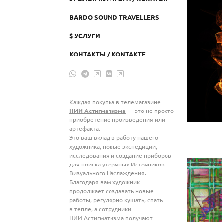
BARDO SOUND TRAVELLERS
$ УСЛУГИ
КОНТАКТЫ / KONTAKTE
Каждая покупка в телемагазине
НИИ Астигматизма
— это не просто
приобретение произведения или
артефакта.
Это ваш вклад в работу нашего
художника, новые экспедиции,
исследования и создание приборов
для поиска утеряных Источников
Визуального Наслаждения.
Благодаря вам художник
продолжает создавать новые
работы, регулярно кушать, спать
в тепле, а сотрудники
НИИ Астигматизма получают