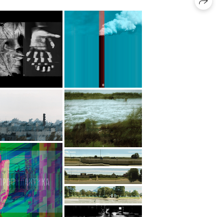
Осенний автопортрет в
листьях с кривыми
ьцами»Текстура листьев
поминает жилки и линии
 коже, словно природа и
овек оказываются частью
единого, цельного
рганизма. Это слияние
подчеркивается
динамическими
кажениями формы, где
ницы между телесным и
риродным стираются.
стья в работе не просто
корация, они становятся
продолжением рук,
мволизируя, возможно,
 художник растворяется в
своем творчестве, или
аоборот, как искусство
ватывает и деформирует