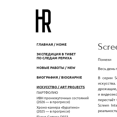
Scre
ГЛАВНАЯ / HOME
ЭКСПЕДИЦИЯ В ТИБЕТ
ПО СЛЕДАМ РЕРИХА
Помехи
НОВЫЕ РАБОТЫ / NEW
Весь день
БИОГРАФИЯ / BIOGRAPHIE
В серии S
искусства
ИСКУССТВО / ART PROJECTS
дрожащие
ПАРТФОЛИО
и видеоэк
ИВН промежуточных состояний
перестаёт
(2026 — в прогрессе)
Screen In
Хроно-камера «Буратино»
реальность
(2025 — в прогрессе)
Fluxus Camera (2023 —