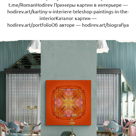
t.me/RomanHodirev Примеры картин в интерьере —
hodirev.art/kartiny-v-interiere-teleshop-paintings-in-the-
interiorКаталог картин —
hodirev.art/portfolioОб авторе — hodirev.art/biografiya