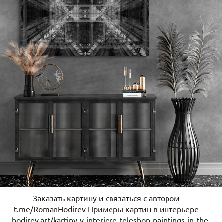
Заказать картину и связаться с автором —
t.me/RomanHodirev Примеры картин в интерьере —
hodirev.art/kartiny-v-interiere-teleshop-paintings-in-the-