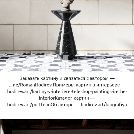
Заказать картину и связаться с автором —
t.me/RomanHodirev Примеры картин в интерьере —
hodirev.art/kartiny-v-interiere-teleshop-paintings-in-the-
interiorКаталог картин —
hodirev.art/portfolioОб авторе — hodirev.art/biografiya