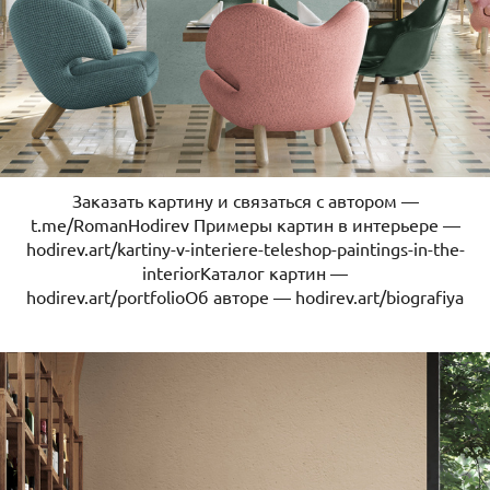
Заказать картину и связаться с автором —
t.me/RomanHodirev Примеры картин в интерьере —
hodirev.art/kartiny-v-interiere-teleshop-paintings-in-the-
interiorКаталог картин —
hodirev.art/portfolioОб авторе — hodirev.art/biografiya