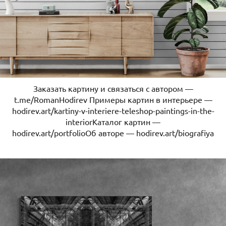
Заказать картину и связаться с автором —
t.me/RomanHodirev Примеры картин в интерьере —
hodirev.art/kartiny-v-interiere-teleshop-paintings-in-the-
interiorКаталог картин —
hodirev.art/portfolioОб авторе — hodirev.art/biografiya