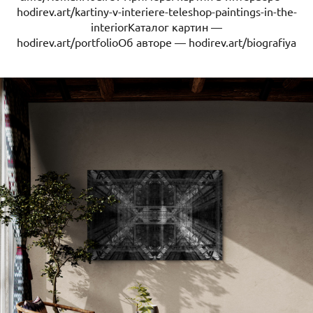
hodirev.art/kartiny-v-interiere-teleshop-paintings-in-the-
interiorКаталог картин —
hodirev.art/portfolioОб авторе — hodirev.art/biografiya