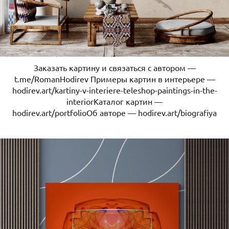
Заказать картину и связаться с автором —
t.me/RomanHodirev Примеры картин в интерьере —
hodirev.art/kartiny-v-interiere-teleshop-paintings-in-the-
interiorКаталог картин —
hodirev.art/portfolioОб авторе — hodirev.art/biografiya