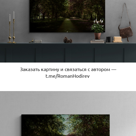
Заказать картину и связаться с автором —
t.me/RomanHodirev