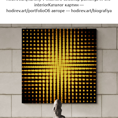
interiorКаталог картин —
hodirev.art/portfolioОб авторе — hodirev.art/biografiya