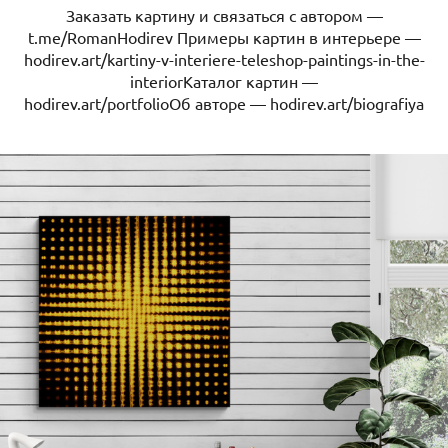
Заказать картину и связаться с автором —
t.me/RomanHodirev Примеры картин в интерьере —
hodirev.art/kartiny-v-interiere-teleshop-paintings-in-the-
interiorКаталог картин —
hodirev.art/portfolioОб авторе — hodirev.art/biografiya