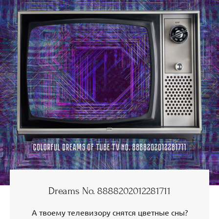
Dreams No. 8888202012281711
А твоему телевизору снятся цветные сны?