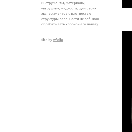
инструменты, материалы,
«игрушки», жидкости, для своих
экспериментов с плотностью
структуры реальности не забывая
обрабатывать хлоркой его палату.
Site by
wfolio