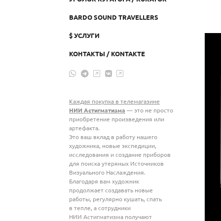
BARDO SOUND TRAVELLERS
$ УСЛУГИ
КОНТАКТЫ / KONTAKTE
Каждая покупка в телемагазине
НИИ Астигматизма
— это не просто
приобретение произведения или
артефакта.
Это ваш вклад в работу нашего
художника, новые экспедиции,
исследования и создание приборов
для поиска утеряных Источников
Визуального Наслаждения.
Благодаря вам художник
продолжает создавать новые
работы, регулярно кушать, спать
в тепле, а сотрудники
НИИ Астигматизма получают