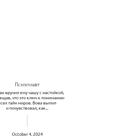
Психонавт
н вручил ему чашу с настойкой,
ещав, что это ключ к пониманию
всех тайн миров. Вова выпил
и почувствовал, как...
October 4, 2024