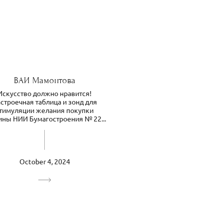
ВАИ Мамонтова
Искусство должно нравится!
строечная таблица и зонд для
тимуляции желания покупки
ины НИИ Бумагостроения № 22...
October 4, 2024