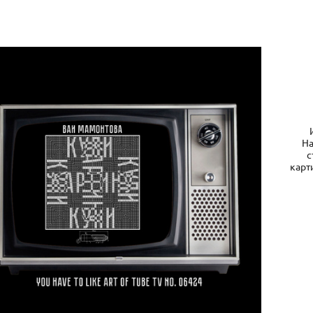
На
с
карт