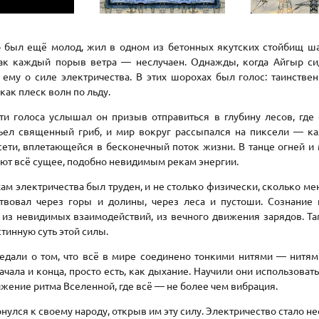
 был ещё молод, жил в одном из бетонных якутских стойбищ ша
как каждый порыв ветра — неслучаен. Однажды, когда Айгыр си
ему о силе электричества. В этих шорохах был голос: таинствен
 как плеск волн по льду.
и голоса услышал он призыв отправиться в глубину лесов, где 
съел священный гриб, и мир вокруг рассыпался на пиксели — ка
сети, вплетающейся в бесконечный поток жизни. В танце огней и 
ют всё сущее, подобно невидимым рекам энергии.
ам электричества был труден, и не столько физически, сколько мен
ствовал через горы и долины, через леса и пустоши. Сознание п
из невидимых взаимодействий, из вечного движения зарядов. Там,
тинную суть этой силы.
дали о том, что всё в мире соединено тонкими нитями — нитями
ачала и конца, просто есть, как дыхание. Научили они использовать 
жение ритма Вселенной, где всё — не более чем вибрация.
улся к своему народу, открыв им эту силу. Электричество стало 