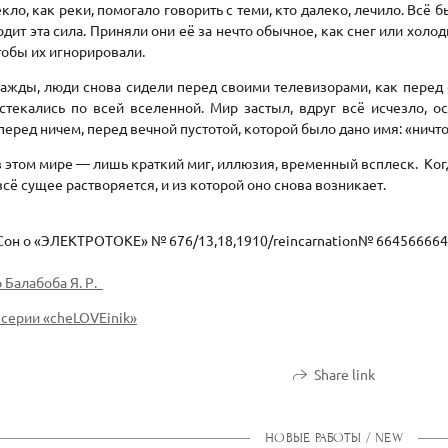
екло, как реки, помогало говорить с теми, кто далеко, лечило. Всё 
одит эта сила. Приняли они её за нечто обычное, как снег или холо
чтобы их игнорировали.
жды, люди снова сидели перед своими телевизорами, как перед о
стекались по всей вселенной. Мир застыл, вдруг всё исчезло, о
перед ничем, перед вечной пустотой, которой было дано имя: «нич
 этом мире — лишь краткий миг, иллюзия, временный всплеск. Когд
всё сущее растворяется, и из которой оно снова возникает.
он о «ЭЛЕКТРОТОКЕ» № 676/13,18,1910/reincarnation№ 66456666
 Балабоба Я. Р.
 серии «cheLOVEinik»
Share link
НОВЫЕ РАБОТЫ / NEW