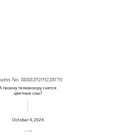
eams No. 8888202012281711
А твоему телевизору снятся
цветные сны?
October 4, 2024