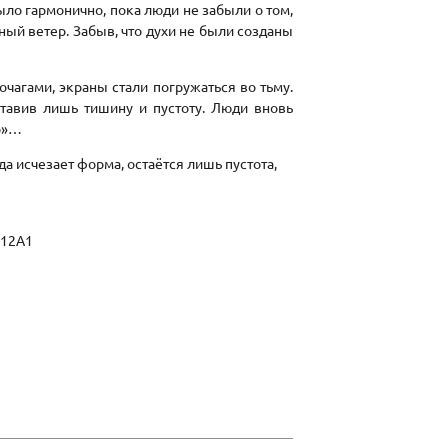
было гармонично, пока люди не забыли о том,
дный ветер. Забыв, что духи не были созданы
чагами, экраны стали погружаться во тьму.
ставив лишь тишину и пустоту. Люди вновь
то»…
а исчезает форма, остаётся лишь пустота,
412A1