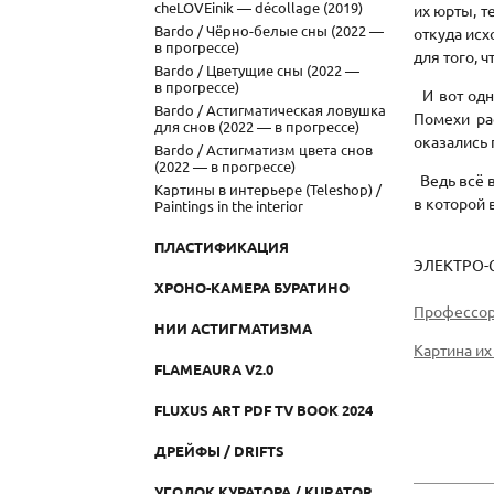
cheLOVEinik — décollage (2019)
их юрты, т
Bardo / Чёрно-белые сны (2022 —
откуда исх
в прогрессе)
для того, 
Bardo / Цветущие сны (2022 —
в прогрессе)
И вот одна
Bardo / Астигматическая ловушка
Помехи ра
для снов (2022 — в прогрессе)
оказались 
Bardo / Астигматизм цвета снов
(2022 — в прогрессе)
Ведь всё в
Картины в интерьере (Teleshop) /
в которой 
Paintings in the interior
ПЛАСТИФИКАЦИЯ
ЭЛЕКТРО-С
ХРОНО-КАМЕРА БУРАТИНО
Профессор
НИИ АСТИГМАТИЗМА
Картина их
FLAMEAURA V2.0
FLUXUS ART PDF TV BOOK 2024
ДРЕЙФЫ / DRIFTS
УГОЛОК КУРАТОРА / KURATOR