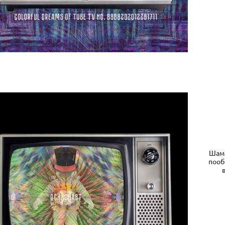
Шама
пооб