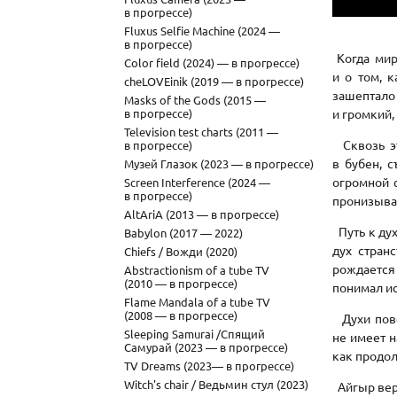
в прогрессе)
Fluxus Selfie Machine (2024 —
в прогрессе)
Когда мир
Color field (2024) — в прогрессе)
и о том, 
cheLOVEinik (2019 — в прогрессе)
зашептало 
Masks of the Gods (2015 —
в прогрессе)
и громкий,
Television test charts (2011 —
Сквозь эт
в прогрессе)
в бубен, 
Музей Глазок (2023 — в прогрессе)
огромной 
Screen Interference (2024 —
в прогрессе)
пронизыва
AltAriA (2013 — в прогрессе)
Путь к дух
Babylon (2017 — 2022)
дух стран
Chiefs / Вожди (2020)
рождается 
Abstractionism of a tube TV
(2010 — в прогрессе)
понимал ис
Flame Mandala of a tube TV
(2008 — в прогрессе)
Духи пове
Sleeping Samurai /Спящий
не имеет н
Самурай (2023 — в прогрессе)
как продол
TV Dreams (2023— в прогрессе)
Witch's chair / Ведьмин стул (2023)
Айгыр верн