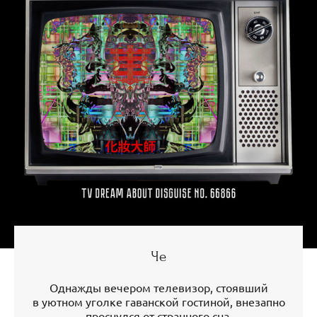
Че
Однажды вечером телевизор, стоявший
в уютном уголке гаванской гостиной, внезапно
проснулся от странного сна.