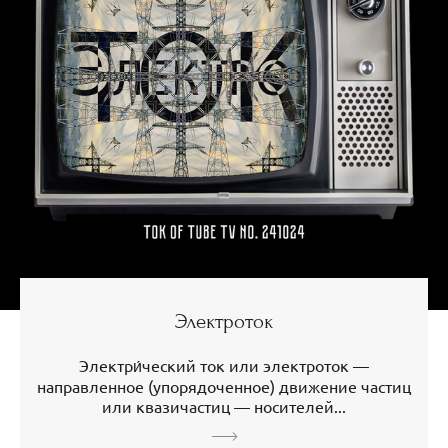
Электроток
Электри́ческий ток или электроток —
направленное (упорядоченное) движение частиц
или квазичастиц — носителей...