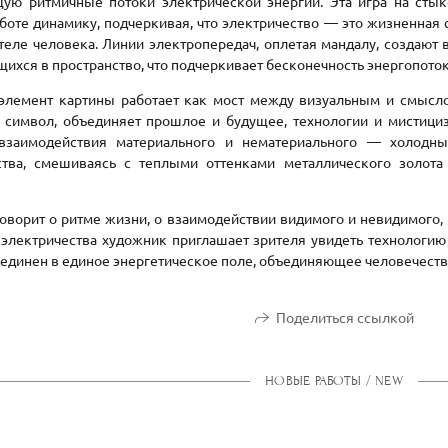
ую ритмичные потоки электрической энергии. Эта игра на стык
боте динамику, подчеркивая, что электричество — это жизненная
 теле человека. Линии электропередач, оплетая мандалу, создают
ихся в пространство, что подчеркивает бесконечность энергопото
емент картины работает как мост между визуальным и смысло
 символ, объединяет прошлое и будущее, технологии и мистици
заимодействия материального и нематериального — холодны
ства, смешиваясь с теплыми оттенками металлического золота
.
оворит о ритме жизни, о взаимодействии видимого и невидимого, 
 электричества художник приглашает зрителя увидеть технологию
единен в единое энергетическое поле, объединяющее человечеств
Поделиться ссылкой
НОВЫЕ РАБОТЫ / NEW