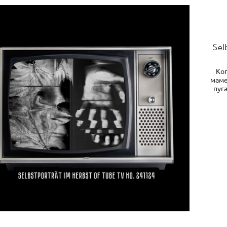
Sel
Ког
маме
пуг