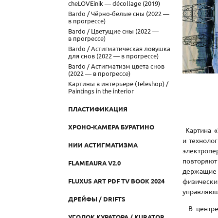
cheLOVEinik — décollage (2019)
Bardo / Чёрно-белые сны (2022 —
в прогрессе)
Bardo / Цветущие сны (2022 —
в прогрессе)
Bardo / Астигматическая ловушка
для снов (2022 — в прогрессе)
Bardo / Астигматизм цвета снов
(2022 — в прогрессе)
Картины в интерьере (Teleshop) /
Paintings in the interior
ПЛАСТИФИКАЦИЯ
ХРОНО-КАМЕРА БУРАТИНО
Картина «
и техноло
НИИ АСТИГМАТИЗМА
электропе
повторяют
FLAMEAURA V2.0
держащие 
FLUXUS ART PDF TV BOOK 2024
физически
управляющ
ДРЕЙФЫ / DRIFTS
В центре 
УГОЛОК КУРАТОРА / KURATOR