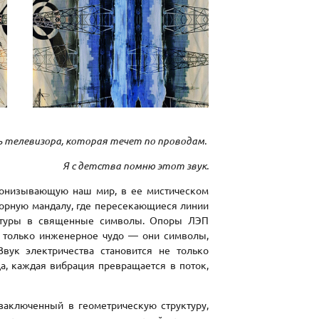
 телевизора, которая течет по проводам.
Я с детства помню этот звук.
пронизывающую наш мир, в ее мистическом
орную мандалу, где пересекающиеся линии
уктуры в священные символы. Опоры ЛЭП
 только инженерное чудо — они символы,
вук электричества становится не только
а, каждая вибрация превращается в поток,
аключенный в геометрическую структуру,