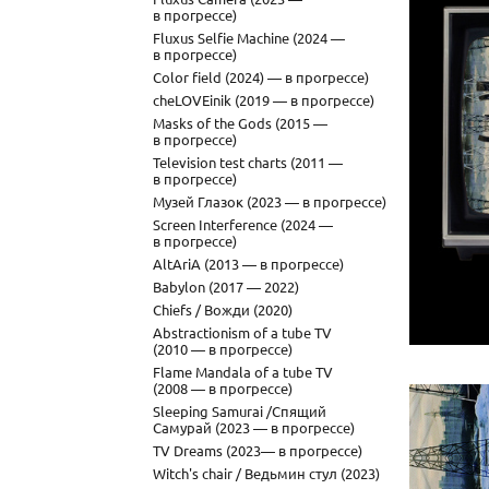
в прогрессе)
Fluxus Selfie Machine (2024 —
в прогрессе)
Color field (2024) — в прогрессе)
cheLOVEinik (2019 — в прогрессе)
Masks of the Gods (2015 —
в прогрессе)
Television test charts (2011 —
в прогрессе)
Музей Глазок (2023 — в прогрессе)
Screen Interference (2024 —
в прогрессе)
AltAriA (2013 — в прогрессе)
Babylon (2017 — 2022)
Chiefs / Вожди (2020)
Abstractionism of a tube TV
(2010 — в прогрессе)
Flame Mandala of a tube TV
(2008 — в прогрессе)
Sleeping Samurai /Спящий
Самурай (2023 — в прогрессе)
TV Dreams (2023— в прогрессе)
Witch's chair / Ведьмин стул (2023)