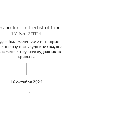
bstporträt im Herbst of tube
TV No. 241124
да я был маленьким и говорил
, что хочу стать художником, она
ала меня, что у всех художников
кривые...
16 октября 2024