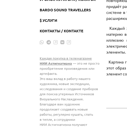
повторяющ
придаёт ра
BARDO SOUND TRAVELLERS
системе в
расширяющ
$ УСЛУГИ
Каждый эл
КОНТАКТЫ / KONTAKTE
материю в
иллюзию в
электриче
элементы
Каждая покупка в телемагазине
Картина г
НИИ Астигматизма
— это не просто
этот образ
приобретение произведения или
артефакта.
элемент со
Это ваш вклад в работу нашего
художника, новые экспедиции,
исследования и создание приборов
для поиска утеряных Источников
Визуального Наслаждения.
Благодаря вам художник
продолжает создавать новые
работы, регулярно кушать, спать
в тепле, а сотрудники
НИИ Астигматизма получают