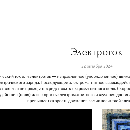
Электроток
22 октября 2024
́ческий ток или электроток — направленное (упорядоченное) движ
ектрического заряда. Последующее электромагнитное взаимодейс
твляется не прямо, а посредством электромагнитного поля. Скоро
действия (поля) или скорость электромагнитного излучения достига
превышает скорость движения самих носителей элек