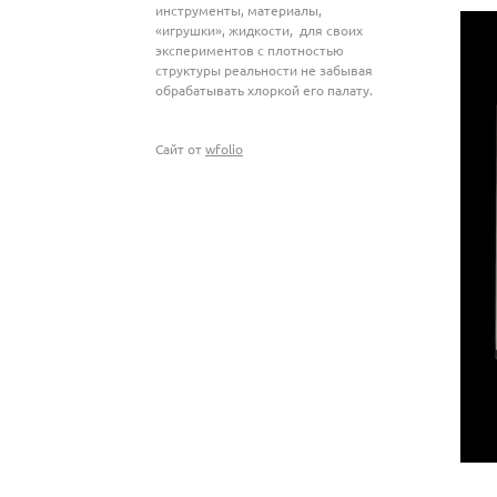
инструменты, материалы,
«игрушки», жидкости, для своих
экспериментов с плотностью
структуры реальности не забывая
обрабатывать хлоркой его палату.
Сайт от
wfolio