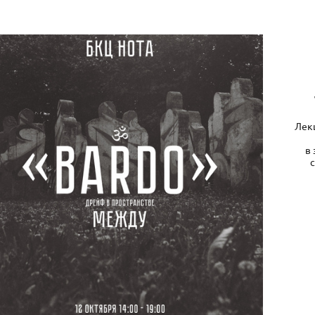
Лекц
в
с