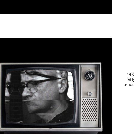
14 
«П
инст