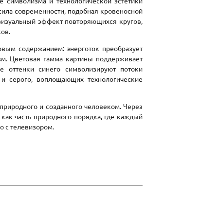
е символизма и технологической эстетики
 сила современности, подобная кровеносной
 визуальный эффект повторяющихся кругов,
ков.
вым содержанием: энерготок преобразует
зм. Цветовая гамма картины поддерживает
е оттенки синего символизируют потоки
 и серого, воплощающих технологические
природного и созданного человеком. Через
 как часть природного порядка, где каждый
о с телевизором.