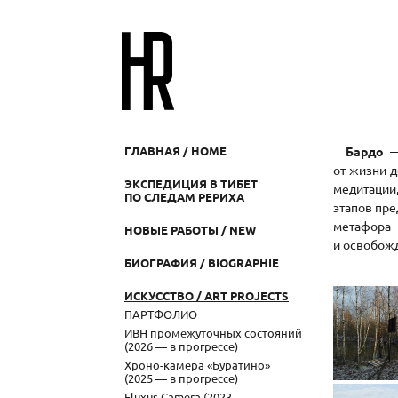
ГЛАВНАЯ / HOME
Бардо
— 
от жизни 
ЭКСПЕДИЦИЯ В ТИБЕТ
медитации
ПО СЛЕДАМ РЕРИХА
этапов пре
метафора
НОВЫЕ РАБОТЫ / NEW
и освобож
БИОГРАФИЯ / BIOGRAPHIE
ИСКУССТВО / ART PROJECTS
ПАРТФОЛИО
ИВН промежуточных состояний
(2026 — в прогрессе)
Хроно-камера «Буратино»
(2025 — в прогрессе)
Fluxus Camera (2023 —