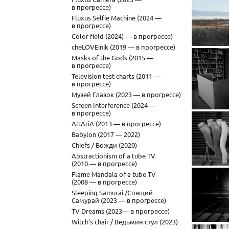
в прогрессе)
Fluxus Selfie Machine (2024 —
в прогрессе)
Color field (2024) — в прогрессе)
cheLOVEinik (2019 — в прогрессе)
Masks of the Gods (2015 —
в прогрессе)
Television test charts (2011 —
в прогрессе)
Музей Глазок (2023 — в прогрессе)
Screen Interference (2024 —
в прогрессе)
AltAriA (2013 — в прогрессе)
Babylon (2017 — 2022)
Chiefs / Вожди (2020)
Abstractionism of a tube TV
(2010 — в прогрессе)
Flame Mandala of a tube TV
(2008 — в прогрессе)
Sleeping Samurai /Спящий
Самурай (2023 — в прогрессе)
TV Dreams (2023— в прогрессе)
Witch's chair / Ведьмин стул (2023)