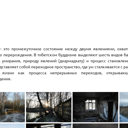
это промежуточное состояние между двумя явлениями, охват
до перерождения. В тибетском буддизме выделяют шесть видов бар
, умирания, природу явлений (дхармадхату) и процесс становле
дставляет собой переходное пространство, где ум сталкивается с 
 жизни как процесса непрерывных переходов, открывающ
дения.