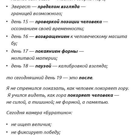
Эверест —
пределом взгляда
—
границей возможного;
день 15 —
проверкой позиции человека
—
осознанием своей временности;
день 16 —
возвращением
к человеческому масшта
бу;
день 17 —
покаянием формы
—
молитвой материи;
день 18 —
паузой
— калибровкой взгляда;
то сегодняшний день 19 — это
после
.
Я не стремился показать, как человек покоряет гору.
Я учился видеть, как гора
покоряет человека
—
не силой, а тишиной; не формой, а памятью.
Сегодня камера «Буратино»:
не ищет величия;
не фиксирует победу;