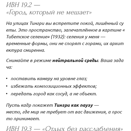
ИВН 19.2 —
«Город, который не мешает»
На улицах Тингри вы встретите покой, лишённый су
еты. Это пространство, запечатлённое в картине «
Тибетское селение» (1932): селения у меня —
временные формы, они не спорят с горами, их архит
ектура смиренна.
Снимайте в режиме
нейтральной среды
. Ваша зада
ча:
поставить камеру на уровне глаз;
избежать композиционных эффектов;
передать город как сосуд, а не объект.
Пусть кадр покажет
Тингри как паузу
—
место, где мир не требует от вас движения, а прос
то принимает.
ИВН 19.3 — «Отдых без расслабления»