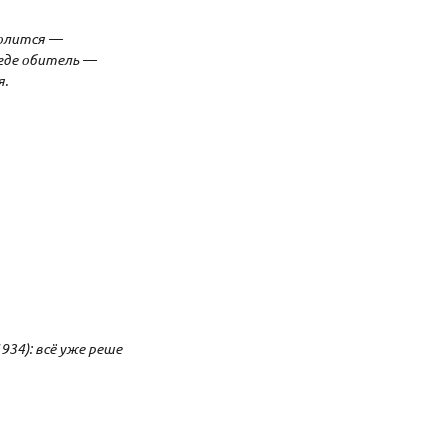
молится —
 где обитель —
я.
934): всё уже реше