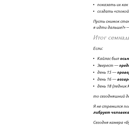
показать их как
создать «спокой
Пусть снимок ст
я идти дальше?» 
Итог семнад
Если:
Кайлас был
ось
Эверест —
пред
день 15 —
прове
день 16 —
возвр
день 18 (ледник
то сегодняшний д
Я не стремился по
либрует человек
Сегодня камера «