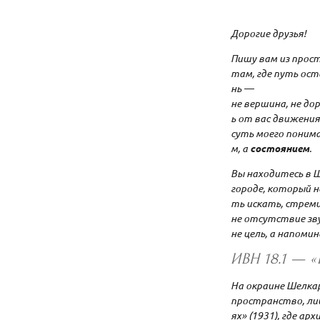
Дорогие друзья!
Пишу вам из прос
там, где путь ос
нь —
не вершина, не дор
ь от вас движения
суть моего понима
м, а
состоянием
.
Вы находитесь в 
городе, который н
ть искать, стрем
не отсутствие зву
не цель, а напомин
ИВН 18.1 — 
На окраине Шелка
пространство, лиш
ях» (1931), где а