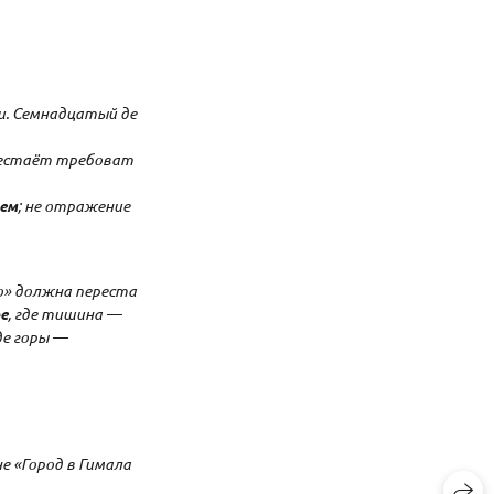
и. Семнадцатый де
ерестаёт требоват
ием
; не отражение
о» должна переста
е
, где тишина —
де горы —
е «Город в Гимала