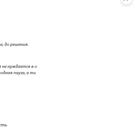
а, до решения.
 не нуждается в о
одная пауза, а ти
сть.