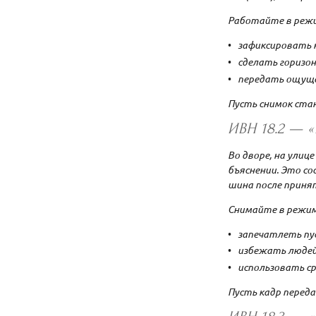
Работайте в реж
зафиксировать к
сделать горизон
передать ощущен
Пусть снимок ст
ИВН 18.2 — 
Во дворе, на улиц
бъяснении. Это со
шина после приня
Снимайте в режи
запечатлеть пу
избежать людей 
использовать с
Пусть кадр перед