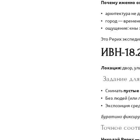
Почему именно о
архитектура не 
город — временн
ощущение: «мы 
Это Рерих экспеди
ИВН-18.
Локация:
двор, ул
Задание для
Снимать
пустые
Без людей (или 
Экспозиция сред
Буратино фиксиру
Точное соотв
Николай Рерих 