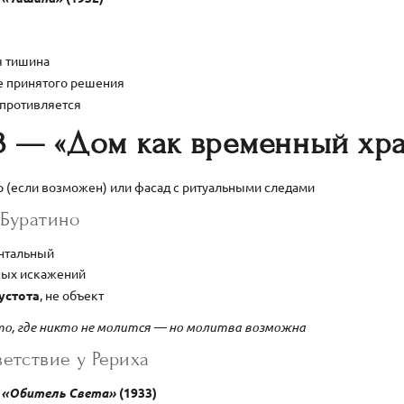
я тишина
е принятого решения
опротивляется
3 — «Дом как временный хр
 (если возможен) или фасад с ритуальными следами
 Буратино
онтальный
ных искажений
устота
, не объект
о, где никто не молится — но молитва возможна
етствие у Рериха
—
«Обитель Света»
(1933)