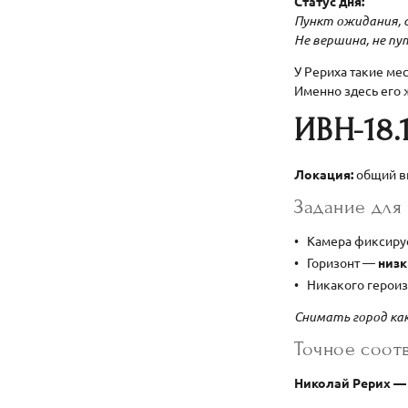
Статус дня:
Пункт ожидания, с
Не вершина, не п
У Рериха такие ме
Именно здесь его
ИВН-18.
Локация:
общий ви
Задание для
Камера фиксиру
Горизонт —
низ
Никакого героиз
Снимать город ка
Точное соотв
Николай Рерих 