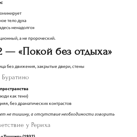
н:
доминирует
ое тело духа
здесь ненадолго»
ционный, а не пророческий.
2 — «Покой без отдыха»
ица без движения, закрытые двери, стены
 Буратино
 пространства
люди как тени)
няя, без драматических контрастов
ет не тишину, а отсутствие необходимости говорить
етствие у Рериха
—
«Тишина»
(1932)