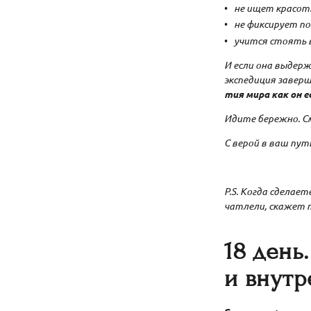
не ищет красот
не фиксирует по
учится стоять 
И если она выдер
экспедиция заверш
тия мира как он е
Идите бережно. 
С верой в ваш пут
P.S. Когда сделае
чатлели, скажет т
18 день
и внутр