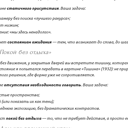
име
статичного присутствия
. Ваша задача:
амеру без поиска «лучшего ракурса»;
т низким;
ие: «мы здесь ненадолго».
анет
состоянием ожидания
— тем, что возникает до слова, до шаг
«Покой без отдыха»
е без движения, у закрытых дверей вы встретите тишину, которая
стояние я попытался передать в картине «Тишина» (1932): не прир
того решения, где форма уже не сопротивляется.
ме
отсутствия необходимости говорить
. Ваша задача:
стые пространства;
(или показать их как тени);
реднюю экспозицию, без драматических контрастов.
аст
покой без отдыха
— то, что не требует действия, а просто е