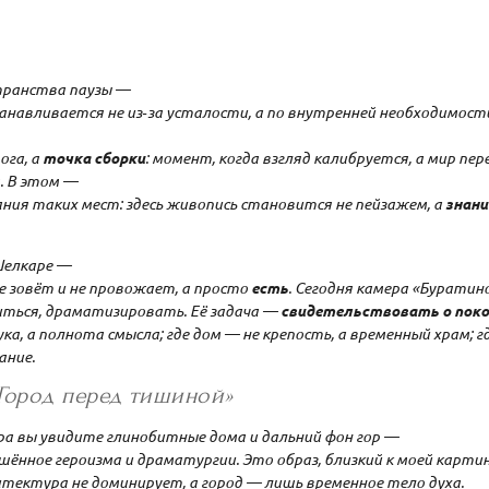
транства паузы —
танавливается не из‑за усталости, а по внутренней необходимост
ога, а
точка сборки
: момент, когда взгляд калибруется, а мир п
. В этом —
ния таких мест: здесь живопись становится не пейзажем, а
знан
Шелкаре —
е зовёт и не провожает, а просто
есть
. Сегодня камера «Буратин
иться, драматизировать. Её задача —
свидетельствовать о поко
ка, а полнота смысла; где дом — не крепость, а временный храм; г
ание.
«Город перед тишиной»
ра вы увидите глинобитные дома и дальний фон гор —
ённое героизма и драматургии. Это образ, близкий к моей картин
рхитектура не доминирует, а город — лишь временное тело духа.