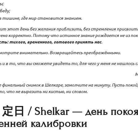
ы;
беду;
в тишине, где мир становится знанием.
жит этот день без желания приблизить, без стремления присвоит
ена корректно. Потому что истинное знание рождается не из пок
сть: тихого, временного, готового принять нас
.
Смотрите внимательно. Возвращайтесь преображёнными.
ь и в то, что вы сможете увидеть то, для чего у меня не нашлось с
М
те финальный снимок в Шелкаре, замолчите на минуту. Пусть покой
о, что не выразить ни кистью, ни словом.
. 定日 / Shelkar — день поко
енней калибровки