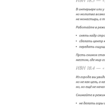
ИВН 18.3 — 
В интерьере или у
но молитва возмож
не монастырь, а 
Работайте в реж
снять кадр стро
сделать центр к
передать ощуще
Пусть снимок ст
местом, где мир г
ИВН 18.4 — 
Из города вы уви
но не как цель, а
но, но ещё не нач
Снимайте в режи
не делать горы 