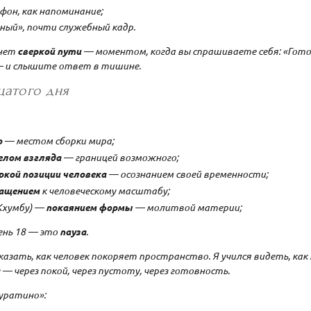
 фон, как напоминание;
ный», почти служебный кадр.
анет
сверкой пути
— моментом, когда вы спрашиваете себя: «Гото
— и слышите ответ в тишине.
цатого дня
ю
— местом сборки мира;
елом взгляда
— границей возможного;
ркой позиции человека
— осознанием своей временности;
ащением
к человеческому масштабу;
 Кхумбу) —
покаянием формы
— молитвой материи;
ень 18 — это
пауза
.
казать, как человек покоряет пространство. Я учился видеть, ка
а
— через покой, через пустоту, через готовность.
Буратино»: