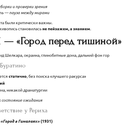
борки и проверки зрения
уть — пауза между мирами
ста были критически важны.
 живопись становилась
не пейзажем, а знанием
.
1 — «Город перед тишиной»
д Шелкара, окраина, глинобитные дома, дальний фон гор
 Буратино
ется
статично
, без поиска «лучшего ракурса»
кий
ма, никакой драматургии
к состояние ожидания
етствие у Рериха
—
«Город в Гималаях»
(1931)