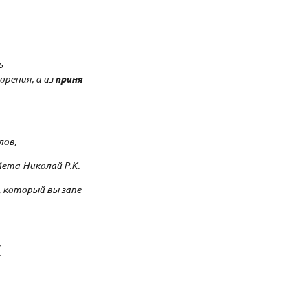
ь —
орения, а из
приня
лов,
ета-Николай Р.К.
, который вы запе
я