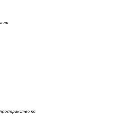
в ли
к пространство
ка