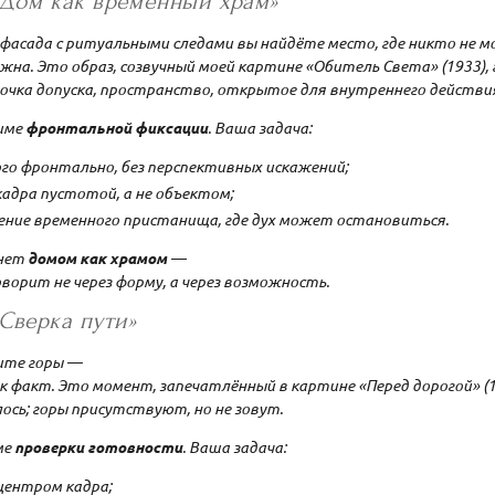
«Дом как временный храм»
 фасада с ритуальными следами вы найдёте место, где никто не 
на. Это образ, созвучный моей картине «Обитель Света» (1933),
точка допуска, пространство, открытое для внутреннего действи
име
фронтальной фиксации
. Ваша задача:
го фронтально, без перспективных искажений;
адра пустотой, а не объектом;
ние временного пристанища, где дух может остановиться.
анет
домом как храмом
—
оворит не через форму, а через возможность.
«Сверка пути»
дите горы —
 как факт. Это момент, запечатлённый в картине «Перед дорогой» (1
алось; горы присутствуют, но не зовут.
ме
проверки готовности
. Ваша задача:
центром кадра;