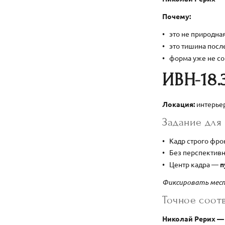
Почему:
это не природна
это тишина посл
форма уже не с
ИВН-18.
Локация:
интерьер
Задание для
Кадр строго фр
Без перспектив
Центр кадра —
п
Фиксировать мест
Точное соотв
Николай Рерих 