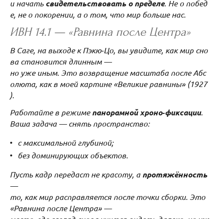
и начать
свидетельствовать о пределе
. Не о побед
е, не о покорении, а о том, что мир больше нас.
ИВН 14.1 — «Равнина после Центра»
В Саге, на выходе к Пэкю‑Цо, вы увидите, как мир сно
ва становится длинным —
но уже иным. Это возвращение масштаба после Абс
олюта, как в моей картине «Великие равнины» (1927
).
Работайте в режиме
панорамной хроно‑фиксации
.
Ваша задача — снять пространство:
с максимальной глубиной;
без доминирующих объектов.
Пусть кадр передаст не красоту, а
протяжённость
—
то, как мир расправляется после точки сборки. Это
«Равнина после Центра» —