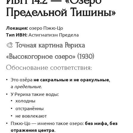
ИВН 14.2 — «Озеро
Предельной Тишины»
Локация:
озеро Пэкю-Цо
Тип ИВН:
Астигматизм Предела
🎨
Точная картина Рериха
«Высокогорное озеро» (1930)
Обоснование соответствия:
Это озёра
не сакральные и не оракульные
,
а
предельные
.
У Рериха такие воды:
холодны
отстранённы
не вовлекают
Пэкю-Цо — именно такое озеро:
без мифа, без
отражения центра
.