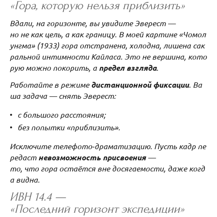
«Гора, которую нельзя приблизить»
Вдали, на горизонте, вы увидите Эверест —
но не как цель, а как границу. В моей картине «Чомол
унгма» (1933) гора отстранена, холодна, лишена сак
ральной интимности Кайласа. Это не вершина, кото
рую можно покорить, а
предел взгляда
.
Работайте в режиме
дистанционной фиксации
. Ва
ша задача — снять Эверест:
с большого расстояния;
без попытки «приблизить».
Исключите телефото‑драматизацию. Пусть кадр пе
редаст
невозможность присвоения
—
то, что гора остаётся вне досягаемости, даже когд
а видна.
ИВН 14.4 —
«Последний горизонт экспедиции»