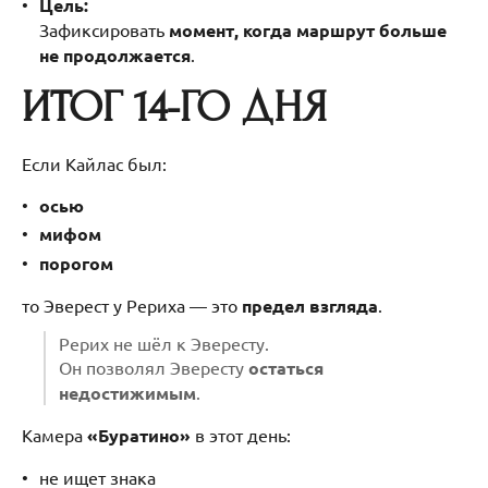
Цель:
Зафиксировать
момент, когда маршрут больше
не продолжается
.
ИТОГ 14-ГО ДНЯ
Если Кайлас был:
осью
мифом
порогом
то Эверест у Рериха — это
предел взгляда
.
Рерих не шёл к Эвересту.
Он позволял Эвересту
остаться
недостижимым
.
Камера
«Буратино»
в этот день:
не ищет знака