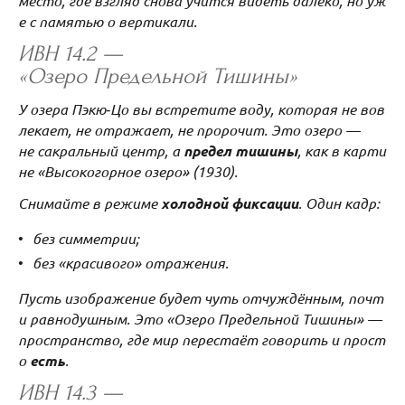
место, где взгляд снова учится видеть далеко, но уж
е с памятью о вертикали.
ИВН 14.2 —
«Озеро Предельной Тишины»
У озера Пэкю‑Цо вы встретите воду, которая не вов
лекает, не отражает, не пророчит. Это озеро —
не сакральный центр, а
предел тишины
, как в карти
не «Высокогорное озеро» (1930).
Снимайте в режиме
холодной фиксации
. Один кадр:
без симметрии;
без «красивого» отражения.
Пусть изображение будет чуть отчуждённым, почт
и равнодушным. Это «Озеро Предельной Тишины» —
пространство, где мир перестаёт говорить и прост
о
есть
.
ИВН 14.3 —