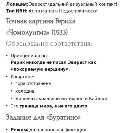
Локация:
Эверест (дальний визуальный контакт)
Тип ИВН:
Астигматизм Недостижимости
Точная картина Рериха
«Чомолунгма» (1933)
Обоснование соответствия:
Принципиально:
Рерих никогда не писал Эверест как
«покоряемую вершину»
.
В картине:
гора отстранена
холодна
лишена сакральной интимности Кайласа
Это
граница мира, а не его центр
.
Задание для «Буратино»
Режим:
дистанционная фиксация