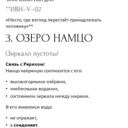
**ИВН–V–02
«Место, где взгляд перестаёт принадлежать
человеку»**
3. ОЗЕРО НАМЦО
(Зеркало пустоты)
Связь с Рерихом:
Намцо напрямую соотносится с его:
высокогорными озёрами,
«небесными водами»,
состоянием зеркала между мирами.
В его живописи вода:
не отражает,
а
соединяет
.