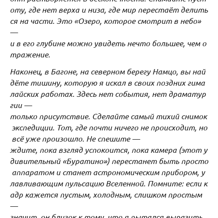
оту, где нет верха и низа, где мир перестаёт делить
ся на части. Это «Озеро, которое смотрит в небо»
—
и в его глубине можно увидеть нечто большее, чем о
тражение.
Наконец, в Багоне, на северном берегу Намцо, вы най
дёте тишину, которую я искал в своих поздних гима
лайских работах. Здесь нет события, нет драматур
гии —
только присутствие. Сделайте самый тихий снимок
экспедиции. Тот, где почти ничего не происходит, но
всё уже произошло. Не спешите —
ждите, пока взгляд успокоится, пока камера (этот у
дивительный «Буратино») перестанет быть просто
аппаратом и станет астрономическим прибором, у
лавливающим пульсацию Вселенной. Помните: если к
адр кажется пустым, холодным, слишком простым
—
значит, он близок к тому, что я пытался выразить.