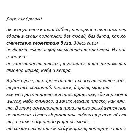
Дорогие друзья!
Вы вступаете в тот Тибет, который я пытался пер
едать в своих полотнах: без людей, без быта, как
ко
смическую геометрию духа
. Здесь горы —
не форма земли, а форма мышления планеты. И ваш
а задача —
не запечатлеть пейзаж, а уловить этот незримый р
азговор камня, неба и ветра.
В Дамшунге, на пороге плато, вы почувствуете, как
теряется масштаб. Человек, дорога, машина —
всё это растворяется в пространстве, где горизонт
высок, небо тяжело, а земля лежит плоско, как пли
та. В этом исчезновении привычного рождается нов
ое видение. Пусть «Буратино» зафиксирует не объек
ты, а само ощущение утраты меры —
то самое состояние между мирами, которое я так ч