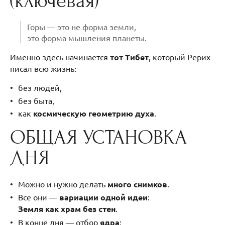
(ключевая)
Горы — это не форма земли,
это форма мышления планеты.
Именно здесь начинается
тот Тибет
, который Рерих
писал всю жизнь:
без людей,
без быта,
как
космическую геометрию духа
.
ОБЩАЯ УСТАНОВКА
ДНЯ
Можно и нужно делать
много снимков
.
Все они —
вариации одной идеи
:
Земля как храм без стен
.
В конце дня — отбор
ядра
: