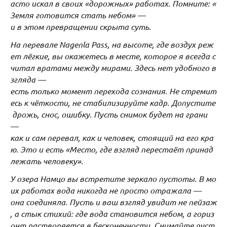
асто искал в своих «дорожных» работах. Помните: «
Земля готовится стать небом» —
и в этом превращении скрыта суть.
На перевале Nagenla Pass, на высоте, где воздух реж
ет лёгкие, вы окажетесь в месте, которое я всегда с
читал вратами между мирами. Здесь нет удобного в
згляда —
есть только момент перехода сознания. Не стремит
есь к чёткости, не стабилизируйте кадр. Допустите
дрожь, снос, ошибку. Пусть снимок будет на грани
—
как и сам перевал, как и человек, стоящий на его кра
ю. Это и есть «Место, где взгляд перестаёт принад
лежать человеку».
У озера Намцо вы встретите зеркало пустоты. В мо
их работах вода никогда не просто отражала —
она соединяла. Пусть и ваш взгляд увидит не пейзаж
, а стык стихий: где вода становится небом, а гориз
онт растворяется в бесконечности. Снимайте пуст